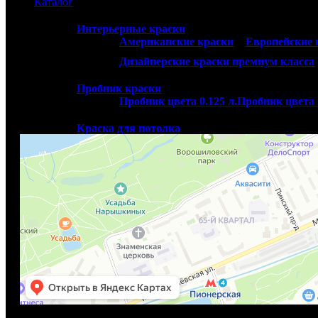
Каталог
Интерьерные краски
Американские краски
Европейские 
Дизайнерские краски премиум класса
Наши салоны
Пробник краски
Пробник цвета 0.125 л.
Пробник цвета 
Флагманский салон Paint Center
Краска для потолка
Краска для потолков из США
Потолоч
Лаки, морилки, пропитки, масла
Водные лаки
Алкид-уретановые лаки
Лепнина из полиуретана
Orac Decor
Карнизы Orac Decor
Плин
Клей и инструменты Orac Dec
Витражные пленки
г. Москва, ул. Минская, 12