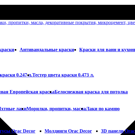
краски
Антивандальные краски
Краски для ванн и кухон
краски 0.247 л.
Тестер цвета краски 0.473 л.
ная Европейская краска
Белоснежная краска для потолка
Яхтные лаки
Морилки, пропитки, масла
Лаки по камню
тусы Orac Decor
Молдинги Orac Decor
3D панели Orac