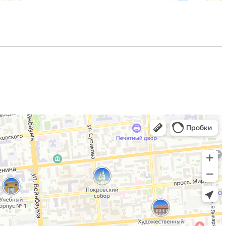
, как погодных явлений, так и механического воздействия.
выгоранию поверхности, дерево не растрескивается. Пропитка
 тонирует, тем самым только подчеркивает красоту деревянной