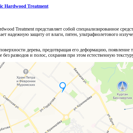
ic Hardwood Treatment
dwood Treatment представляет собой специализированное средст
ает надежную защиту от влаги, пятен, ультрафиолетового излуч
 поверхности дерева, предотвращая его деформацию, появление 
без разводов и полос, сохраняя при этом естественную текстуру
сины, таких как мербау, ипе, тигровое дерево и другие, сохран
для тех, кто ценит качество и долговечность в защите деревянн