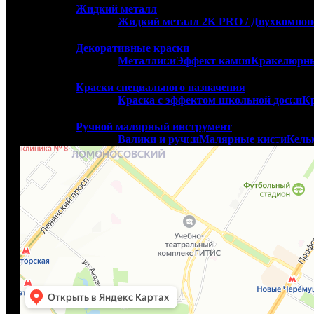
т. +7(495)227-03-82
Жидкий металл
Пн-Пт: 9.00 - 19.00
Жидкий металл 2K PRO / Двухкомпо
Сб: 10.00-18.00
Вс - выходной
Декоративные краски
Закрыто
.
Металлики
Эффект камня
Кракелюрны
Откроется через:
11 ч. 25 мин. 34 сек.
Краски специального назначения
Краска с эффектом школьной доски
Кр
Салон Paint Center Экспострой
Ручной малярный инструмент
Валики и ручки
Малярные кисти
Кель
Универсальные краски
Грунты для 
Акр
Профессиональные герметики
Фасадный герметик
Герметик для вну
Колеровочное оборудование
Шейкер вибрационный
Ручной дозато
Распродажа
Готовый цвет
Распродажа краски
Расп