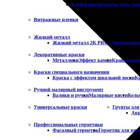
Клей и инструменты Orac Dec
Витражные пленки
Жидкий металл
Жидкий металл 2K PRO / Двухкомпо
Декоративные краски
Металлики
Эффект камня
Кракелюрны
Краски специального назначения
Краска с эффектом школьной доски
Кр
Ручной малярный инструмент
Валики и ручки
Малярные кисти
Кель
Универсальные краски
Грунты для 
Акр
Профессиональные герметики
Фасадный герметик
Герметик для вну