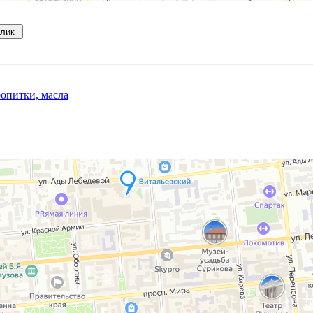
клик
опитки, масла
ы Wolman Exotic Hardwood Treatment.
ды древесины от губительного воздействия внешних факторов
В своем составе содержит УФ фильтра, которые препятствуют 
имеет матовую степень блеска. Пропитка EHT от Wolman слегка