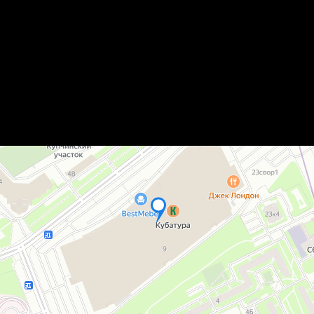
родам древесины Wolman Exoti
otic Hardwood Treatment