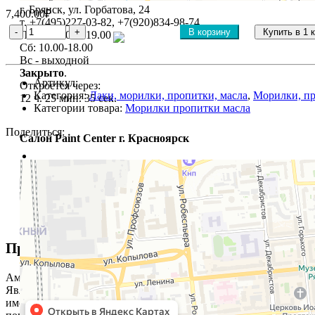
г. Брянск, ул. Горбатова, 24
7,400.00₽
т. +7(495)227-03-82, +7(920)834-98-74
В корзину
Купить в 1 
Пн-Пт: 9.00 - 19.00
Сб: 10.00-18.00
Вс - выходной
Закрыто
.
Артикул:
Откроется через:
Категория:
Лаки, морилки, пропитки, масла
,
Морилки, пр
12 ч. 25 мин. 34 сек.
Категории товара:
Морилки пропитки масла
Поделиться:
Салон Paint Center г. Красноярск
Описание
Отзывы (0)
Пропитка по экзотическим породам древесин
Американская пропитка гарантировано защитит редкие поро
Является отличной защитой от появления грибка и плесени. 
имеет короткий срок высыхания, ложится равномерным слоем, 