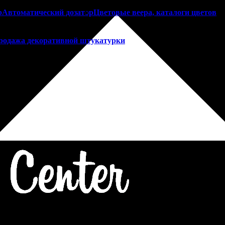
р
Автоматический дозатор
Цветовые веера, каталоги цветов
родажа декоративной штукатурки