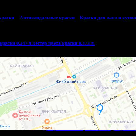
краски
Антивандальные краски
Краски для ванн и кухон
краски 0.247 л.
Тестер цвета краски 0.473 л.
ная Европейская краска
Белоснежная краска для потолка
Яхтные лаки
Морилки, пропитки, масла
Лаки по камню
тусы Orac Decor
Молдинги Orac Decor
3D панели Orac
or
Декоративные покрытия
Декоративное покрытие шелк
Декоратив