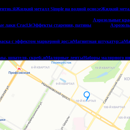
нентный
Жидкий металл Simple на водной основе
Жидкий мета
Аэрозольные кра
е лаки Crackle
Эффекты старения, патины
Аэрозоль
аска с эффектом маркерной доски
Магнитная штукатурка
Ма
мы, шпателя, скребки
Малярные ленты
Наборы малярного ин
стен и потолков
иловый укрывной грунт
Грунт глубокого проникновения
Затирки
тренних работ
Цементные затирки
Эпоксидн
р
Автоматический дозатор
Цветовые веера, каталоги цветов
родажа декоративной штукатурки