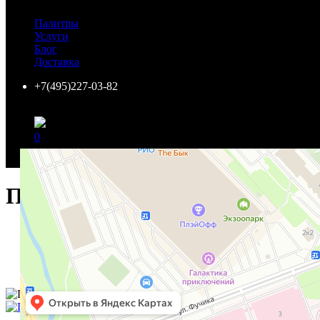
г. Москва, Нахимовский пр-т, 24,
ЦДиИ "Экспострой" пав. 3, стенд 61
Палитры
т. +7(495)142-0382
Услуги
Ежедневно: 10.00 - 20.00
Блог
Закрыто
.
Доставка
Откроется через:
12 ч. 25 мин. 34 сек.
+7(495)227-03-82
Салон Paint Center Санкт-Петербург
0
Ваша корзина пуста!
Пропитка по экзотическим по
Главная
Товары
Лаки, морилки, пропитки, масла
Пропитка по экзотическим породам древесины Wolman Ex