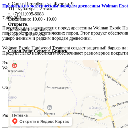
г. Санкт-Петербург, ул. Фучика, 9,
Пропитка по экзотическим породам древесины Wolman Exot
ТЦ "Кубатура", 2 этаж
т. +7(911)095-6088
7,400.00₽
Ежедневно: 10.00 - 19.00
Открыто
.
Пропитка для экзотических пород древесины Wolman Exotic Har
До закрытия осталось:
поверхностями из экзотических пород. Этот продукт обеспечив
0 ч. 25 мин. 35 сек.
ущерб ценным и редким породам древесины.
Wolman Exotic Hardwood Treatment создает защитный барьер на
Салон Paint Center г. Брянск
Продукт легко наносится и обеспечивает равномерное покрытие 
Эта пропитка идеально подходит для экзотических пород древе
Wolman Exotic Hardwood Treatment является надежным выбором 
Объем
3.78
Расход на
50
кв. м.