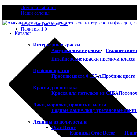
Личный кабинет
Наши салоны
Закрытые распродажи
Палитры 1.0
Каталог
Интерьерные краски
Американские краски
Европейские 
Дизайнерские краски премиум класса
Пробник краски
Пробник цвета 0.125 л.
Пробник цвета 
Краска для потолка
Краска для потолков из США
Потолоч
Лаки, морилки, пропитки, масла
Водные лаки
Алкид-уретановые лаки
Лепнина из полиуретана
Orac Decor
Карнизы Orac Decor
Плин