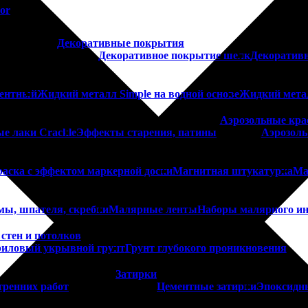
or
Декоративные покрытия
Декоративное покрытие шелк
Декоратив
нентный
Жидкий металл Simple на водной основе
Жидкий мета
Аэрозольные кра
е лаки Crackle
Эффекты старения, патины
Аэрозоль
аска с эффектом маркерной доски
Магнитная штукатурка
Ма
мы, шпателя, скребки
Малярные ленты
Наборы малярного ин
стен и потолков
иловый укрывной грунт
Грунт глубокого проникновения
Затирки
тренних работ
Цементные затирки
Эпоксидн