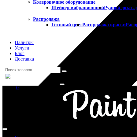
Колеровочное оборудование
Шейкер вибрационный
Ручной дозато
Распродажа
Готовый цвет
Распродажа краски
Расп
Палитры
Услуги
Блог
Доставка
0
Ваша корзина пуста!