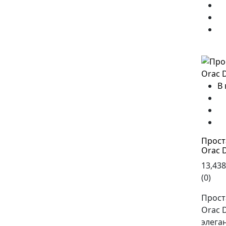
В
Прост
Orac 
13,438
(0)
Прост
Orac D
элега