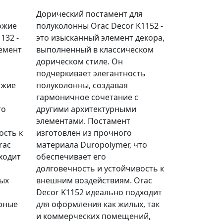
Дорический постамент для
ожие
полуколонны Orac Decor K1152 -
132 -
это изысканный элемент декора,
емент
выполненный в классическом
дорическом стиле. Он
подчеркивает элегантность
ожие
полуколонны, создавая
гармоничное сочетание с
то
другими архитектурными
элементами. Постамент
ость к
изготовлен из прочного
rac
материала Duropolymer, что
ходит
обеспечивает его
долговечность и устойчивость к
ных
внешним воздействиям. Orac
Decor K1152 идеально подходит
рные
для оформления как жилых, так
и коммерческих помещений,