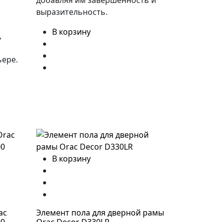
добавляя им завершенность и
выразительность.
В корзину
,
ьере.
В корзину
ac
Элемент пола для дверной рамы