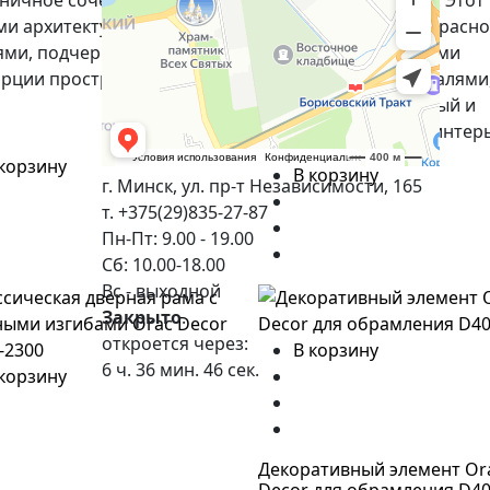
ничное сочетание с
визуальный интерес. Этот
ми архитектурными
элемент декора прекрасно
ями, подчеркивая стиль и
гармонирует с другими
рции пространства.
архитектурными деталями
создавая завершенный и
гармоничный вид в интер
 корзину
В корзину
г. Минск, ул. пр-т Независимости, 165
т. +375(29)835-27-87
Пн-Пт: 9.00 - 19.00
Сб: 10.00-18.00
Вс - выходной
Закрыто
.
откроется через:
В корзину
6 ч. 36 мин. 45 сек.
 корзину
Декоративный элемент Or