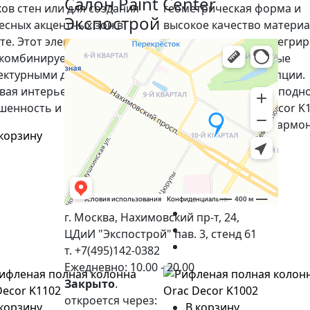
Салон Paint Center
ков стен или для создания
геометрическая форма и
Экспострой
есных акцентных зон в
высокое качество матери
те. Этот элемент декора
позволяют легко интегри
 комбинируется с другими
подножие в различные
ектурными деталями,
дизайнерские концепции.
вая интерьеру
Высокое квадратное подн
шенность и гармонию.
для колонны Orac Decor K
добавит интерьеру гармо
 корзину
элегантность.
В корзину
г. Москва, Нахимовский пр-т, 24,
ЦДиИ "Экспострой" пав. 3, стенд 61
т. +7(495)142-0382
Ежедневно: 10.00 - 20.00
Закрыто
.
откроется через:
 корзину
В корзину