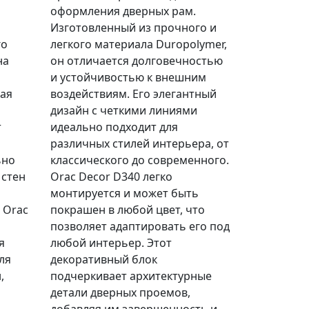
оформления дверных рам.
Изготовленный из прочного и
го
легкого материала Duropolymer,
на
он отличается долговечностью
и устойчивостью к внешним
вая
воздействиям. Его элегантный
дизайн с четкими линиями
т
идеально подходит для
различных стилей интерьера, от
ьно
классического до современного.
 стен
Orac Decor D340 легко
монтируется и может быть
 Orac
покрашен в любой цвет, что
позволяет адаптировать его под
я
любой интерьер. Этот
ля
декоративный блок
,
подчеркивает архитектурные
детали дверных проемов,