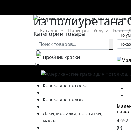
Декоративные э
из полиуретана 
Каталог
Палитры
Услуги
Блог
Д
Категории товара
Интерьерные краски
Пробник краски
0
Фасадные краски
Ка
В
Краска для потолка
Краска для полов
Мален
панел
Лаки, морилки, пропитки,
масла
4,652.
(0)