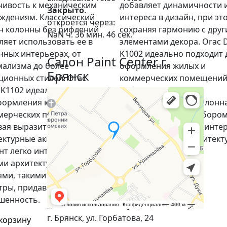
чивость к механическим
добавляет динамичности 
Закрыто
.
ждениям. Классический
интереса в дизайн, при эт
откроется через:
н колонны без рифлений
сохраняя гармонию с дру
NaN ч. 36 мин. 45 сек.
ляет использовать ее в
элементами декора. Orac 
чных интерьерах, от
K1002 идеально подходит 
Салон Paint Center г.
ализма до более
оформления жилых и
Брянск
ционных стилей. Orac
коммерческих помещений
 K1102 идеально подходит
добавляя величие и
формления как жилых, так
изысканность. Эта колонн
мерческих помещений,
станет отличным выбором
вая выразительные
создания акцентов в инте
ектурные акценты. Этот
подчеркивая его архитект
нт легко интегрируется с
концепцию.
ми архитектурными
В корзину
ями, такими как карнизы и
тры, придавая интерьеру
шенность.
г. Брянск, ул. Горбатова, 24
 корзину