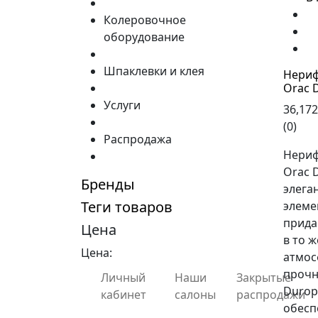
Колеровочное
оборудование
Шпаклевки и клея
Нериф
Orac 
Услуги
36,172
(0)
Распродажа
Нериф
Orac D
Бренды
элега
Теги товаров
элеме
прида
Цена
в то 
Цена:
атмос
прочн
Личный
Наши
Закрытые
Durop
кабинет
салоны
распродажи
обесп