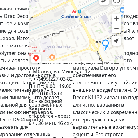
(0)
ькая прямоугольная
ь Orac Decor D504 - это
Высокое квадратное подн
нтное и компактное
для колонны Orac Decor K1
ие для создания стильных
элегантный и стильный эл
ьеров. Изготовленная из
декора, который придает
ого материала
колонне величие и
olymer, она сочетает
завершенность. Это подн
сть и долговечность,
выполнено из прочного
ечивая простоту
материала Duropolymer, ч
г. Москва, ул. Минская, 12
овки и долговечность в
обеспечивает его
т. +7(495)227-03-82
уатации. Панель имеет
долговечность и устойчив
Пн-Пт: 9.00 - 19.00
алистичный дизайн с
внешним воздействиям. O
Сб: 10.00-18.00
ми линиями, что делает
Decor K1132 идеально под
Вс - выходной
еальной для современных
для использования в
Закрыто
.
ссических интерьеров.
классических и современ
откроется через:
Decor D504 можно
интерьерах, создавая
6 ч. 36 мин. 45 сек.
ьзовать для
выразительные архитекту
ирования отдельных
акценты. Его строгая