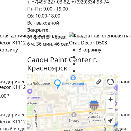
т. +7(495)227-03-82, +7(920)834-98-74
Пн-Пт: 9.00 - 19.00
Сб: 10.00-18.00
Вс - выходной
Закрыто
.
откроется через:
6 ч. 36 мин. 45 сек.
 корзину
В корзину
Салон Paint Center г.
Красноярск
ая дорическая капитель
Квадратная стеновая пане
Decor K1112
Orac Decor D503
.00₽
7,126.00₽
(0)
ая дорическая капитель
Квадратная стеновая пане
ecor K1112 - это
Orac Decor D503 - это
нтный и сдержанный
элегантное решение для