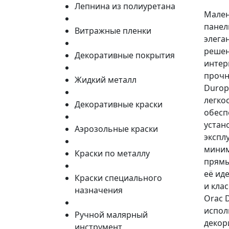
Лепнина из полиуретана
Мален
панел
Витражные пленки
элега
решен
Декоративные покрытия
интер
прочн
Жидкий металл
Durop
легко
Декоративные краски
обесп
устан
Аэрозольные краски
экспл
миним
Краски по металлу
прямы
её ид
Краски специального
и кла
назначения
Orac 
испол
Ручной малярный
декор
инструмент