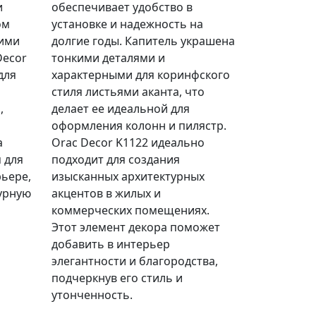
и
обеспечивает удобство в
ом
установке и надежность на
гими
долгие годы. Капитель украшена
Decor
тонкими деталями и
для
характерными для коринфского
стиля листьями аканта, что
,
делает ее идеальной для
оформления колонн и пилястр.
а
Orac Decor K1122 идеально
 для
подходит для создания
рьере,
изысканных архитектурных
урную
акцентов в жилых и
коммерческих помещениях.
Этот элемент декора поможет
добавить в интерьер
элегантности и благородства,
подчеркнув его стиль и
утонченность.