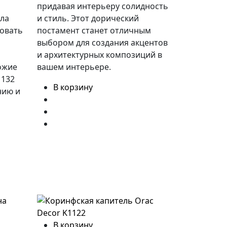
придавая интерьеру солидность
ала
и стиль. Этот дорический
ровать
постамент станет отличным
выбором для создания акцентов
и архитектурных композиций в
ожие
вашем интерьере.
1132
В корзину
нию и
В корзину