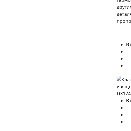
гармо
други
детал
пропо
В
В