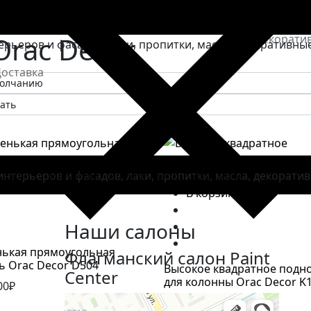
лементы
Orac Decor
Декоратив
оставка
талог
Палитры
Услуги
Блог
Доставка
 корзину
В корзину
Наши салоны
ькая прямоугольная
Флагманский салон Paint
ь Orac Decor D504
Высокое квадратное подн
Center
для колонны Orac Decor K
00₽
30,953.00₽