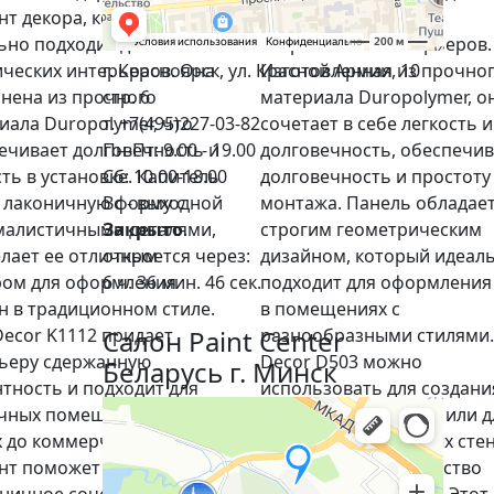
нт декора, который
создания стильных и
ьно подходит для
современных интерьеров.
ических интерьеров. Она
Изготовленная из прочно
г. Красноярск, ул. Красной Армии, 10
нена из прочного
материала Duropolymer, о
стр. 6
иала Duropolymer, что
сочетает в себе легкость и
т. +7(495)227-03-82
ечивает долговечность и
долговечность, обеспечи
Пн-Пт: 9.00 - 19.00
сть в установке. Капитель
долговечность и простоту
Сб: 10.00-18.00
 лаконичную форму с
монтажа. Панель обладае
Вс - выходной
алистичными деталями,
строгим геометрическим
Закрыто
.
елает ее отличным
дизайном, который идеал
откроется через:
ом для оформления
подходит для оформления
6 ч. 36 мин. 45 сек.
н в традиционном стиле.
в помещениях с
Decor K1112 придает
разнообразными стилями.
Салон Paint Center
ьеру сдержанную
Decor D503 можно
Беларусь г. Минск
нтность и подходит для
использовать для создани
чных помещений, от
эффектных акцентов или д
 до коммерческих. Этот
декорирования целых стен
нт поможет создать
добавляя в пространство