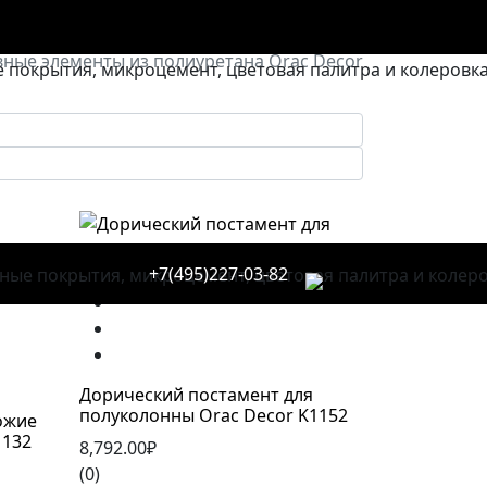
Главная
Товары
ные элементы из полиуретана Orac Decor
+7(495)227-03-82
0
В корзину
Дорический постамент для
полуколонны Orac Decor K1152
ожие
1132
8,792.00₽
(0)