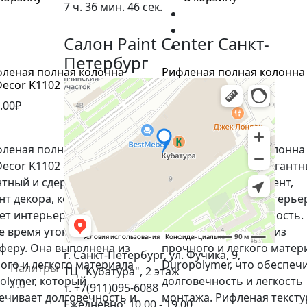
7 ч. 36 мин. 45 сек.
Салон Paint Center Санкт-
Петербург
леная полная колонна
Рифленая полная колонна
Decor K1102
Decor K1002
.00₽
38,920.00₽
(0)
леная полная колонна
Рифленая полная колонна
ecor K1102 - это
Decor K1002 - это элегант
нтный и сдержанный
архитектурный элемент,
нт декора, который
который придает интерье
ет интерьеру строгую, но
стиль и выразительность.
же время утонченную
Колонна выполнена из
феру. Она выполнена из
прочного и легкого матер
г. Санкт-Петербург, ул. Фучика, 9,
ого и легкого материала
Duropolymer, что обеспеч
Палитры
ТЦ "Кубатура", 2 этаж
olymer, который
долговечность и легкость
1.0
т. +7(911)095-6088
ечивает долговечность и
монтажа. Рифленая тексту
Ежедневно: 10.00 - 19.00