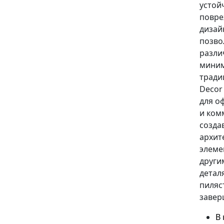
устой
повре
дизай
позво
разли
миним
тради
Decor
для о
и ком
созда
архит
элеме
други
детал
пиляс
завер
В