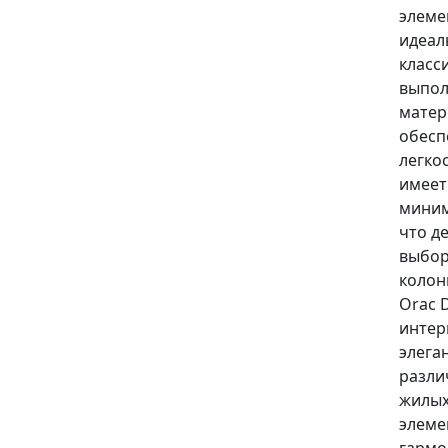
элеме
идеал
класс
выпол
матер
обесп
легко
имеет
миним
что д
выбор
колон
Orac 
интер
элега
разли
жилых
элеме