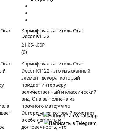
 Orac
Коринфская капитель Orac
Decor K1122
21,054.00₽
(0)
 Orac
Коринфская капитель Orac
ный
Decor K1122 - это изысканный
элемент декора, который
ру
придает интерьеру
величественный и классический
вид. Она выполнена из
иала
прочного материала
+7(495)227-03-82
ивает
Duropolymer, который сочетает
в себе легкость и
ра
долговечность, что