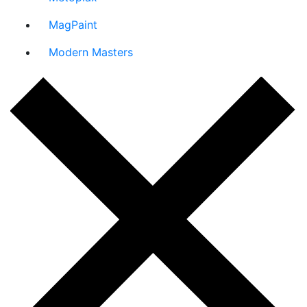
MagPaint
Modern Masters