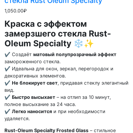
стекла Rust Oleum Specialty
1,050.00₽
Краска с эффектом
замерзшего стекла Rust-
Oleum Specialty
❄✨
✔ Создаёт
матовый полупрозрачный эффект
замороженного стекла.
✔ Идеальна для окон, зеркал, перегородок и
декоративных элементов.
✔
Не блокирует свет
, придавая стеклу элегантный
вид.
✔
Быстро высыхает
– на отлип за 10 минут,
полное высыхание за 24 часа.
✔
Легко наносится
и при необходимости
удаляется.
Rust-Oleum Specialty Frosted Glass
– стильное