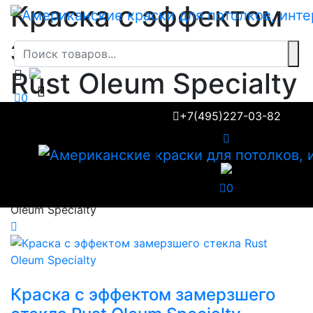
Краска с эффектом
замерзшего стекла
Rust Oleum Specialty
0
+7(495)227-03-82
Главная
Товары
Аэрозольные краски
Краска с эффектом замерзшего стекла Rust
Oleum Specialty
0
Краска с эффектом замерзшего