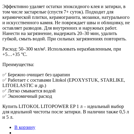
Эффективно удаляет остатки эпоксидного клея и затирки, в
том числе застарелые (спустя 7+ суток). Подходит для
керамической плитки, керамогранита, мозаики, натурального
и искусственного камня. Не повреждает швы и облицовку, не
оставляет разводов. Для внутренних и наружных работ.
Нанести на загрязнение, выдержать 20–30 мин, удалить
губкой, смыть водой. При сильных загрязнениях повторить.
Расход: 50–300 мл/м². Использовать неразбавленным, при
+5…+35 °C.
Преимущества:
✅ Бережно очищает без царапин
✅ Работает с составами Litokol (EPOXYSTUK, STARLIKE,
LITOELASTIC и др.)
✅ Легко смывается водой
✅ Экономичный расход
Купить LITOKOL LITOPOWER EP 1 л – идеальный выбор
для идеальной чистоты после затирки. В наличии также 0,5 л
и 5 л.
В корзину