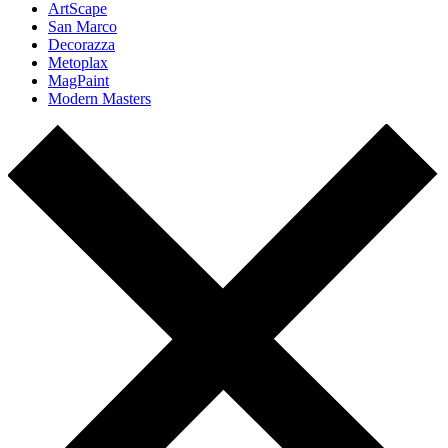
ArtScape
San Marco
Decorazza
Metoplax
MagPaint
Modern Masters