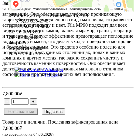
Защитное средство Fila MP90 разработано специально для
защиты натуральных каменных поверхностей от пятен и
загрязнений. Оно обеспечивает глубокую проникающую
г. Минск, ул. пр-т Независимости, 165
защиту без изменения внешнего вида материала, сохраняя его
т. +375(29)835-27-87
естественную текстуру и цвет. Fila MP90 подходит для всех
Пн-Пт: 9.00 - 19.00
видов натурального камня, включая мрамор, гранит, терраццо
Сб: 10.00-18.00
и травертин. Продукт эффективно предотвращает поглощение
Вс - выходной
воды, жиров и масел, что делает уход за поверхностью проще
Закрыто
.
и более эффективным. Это средство особенно полезно для
откроется через:
использования на кухонных столешницах, полах в ванных
10 ч. 29 мин. 26 сек.
комнатах и других местах, где важно сохранить чистоту и
долговечность каменных поверхностей. Оно обеспечивает
+7(495)227-03-82
долгосрочную защиту, поддерживая материал в отличном
состоянии на протяжении многих лет использования.
7,800.00₽
Нет в наличии
Под заказ
Товар нет в наличии. Последняя зафиксированная цена:
7,800.00₽
(по состоянию на 04.06.2026)