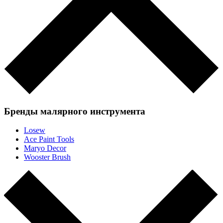
Бренды малярного инструмента
Losew
Ace Paint Tools
Maryo Decor
Wooster Brush