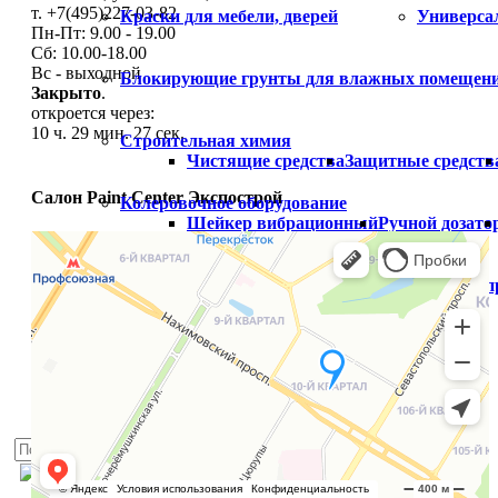
т. +7(495)227-03-82
Краски для мебели, дверей
Универса
Пн-Пт: 9.00 - 19.00
Сб: 10.00-18.00
Вс - выходной
Блокирующие грунты для влажных помещен
Закрыто
.
откроется через:
10 ч. 29 мин. 26 сек.
Строительная химия
Чистящие средства
Защитные средств
Салон Paint Center Экспострой
Колеровочное оборудование
Шейкер вибрационный
Ручной дозато
Распродажа
Готовый цвет
Распродажа краски
Расп
Палитры
Услуги
Блог
Доставка