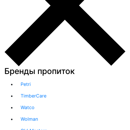
Бренды пропиток
Petri
TimberCare
Watco
Wolman