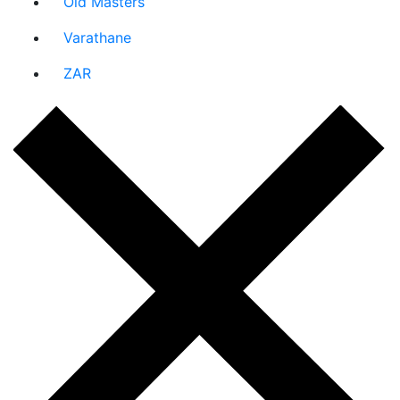
Old Masters
Varathane
ZAR