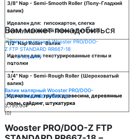
3/8" Nap - Semi-Smooth Roller (Полу-Гладкий
валик)
Идеален для: гипсокартон, слегка
Вам может понадобиться
текстурированной стены и потолков
1/2" Nap Roller Валик
Идеален для: текстурированные стены и
В корзину
потолки
3/4" Nap - Semi-Rough Roller (Шероховатый
валик)
Валик малярный Wooster PRO/DOO-
Идеален для: грубая древесина, деревянные
Z FTP STANDARD RR667-18
полы, сайдинг, штукатурка
3,795.00₽
(0)
Wooster PRO/DOO-Z FTP
STANDARD RR667-18 –