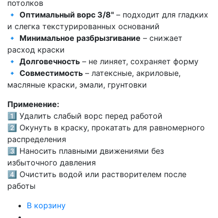
потолков
🔹
Оптимальный ворс 3/8"
– подходит для гладких
и слегка текстурированных оснований
🔹
Минимальное разбрызгивание
– снижает
расход краски
🔹
Долговечность
– не линяет, сохраняет форму
🔹
Совместимость
– латексные, акриловые,
масляные краски, эмали, грунтовки
Применение:
1️⃣ Удалить слабый ворс перед работой
2️⃣ Окунуть в краску, прокатать для равномерного
распределения
3️⃣ Наносить плавными движениями без
избыточного давления
4️⃣ Очистить водой или растворителем после
работы
В корзину