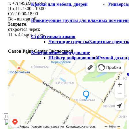
т. +7(495)227-03-82
Краски для мебели, дверей
Универса
Пн-Пт: 9.00 - 19.00
Сб: 10.00-18.00
Вс - выходной
Блокирующие грунты для влажных помещен
Закрыто
.
откроется через:
11 ч. 42 мин. 1 сек.
Строительная химия
Чистящие средства
Защитные средств
Салон Paint Center Экспострой
Колеровочное оборудование
Шейкер вибрационный
Ручной дозато
Распродажа
Готовый цвет
Распродажа краски
Расп
Палитры
Услуги
Блог
Доставка