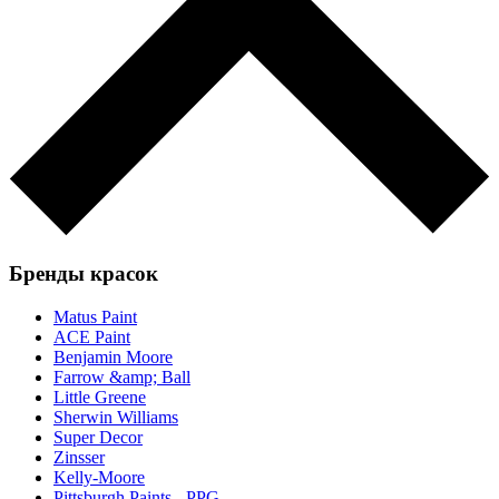
Бренды красок
Matus Paint
ACE Paint
Benjamin Moore
Farrow &amp; Ball
Little Greene
Sherwin Williams
Super Decor
Zinsser
Kelly-Moore
Pittsburgh Paints - PPG