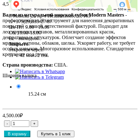
4,500.00₽
Валик из натуральной морской губки Modern Masters
-
г. Минск, ул. пр-т Независимости, 165
профессиональный инструмент для нанесения декоративных
т. +375(29)835-27-87
покрытий с живой, естественной фактурой. Подходит для
Пн-Пт: 9.00 - 19.00
лессирующих составов, металлизированных красок,
Сб: 10.00-18.00
декоративных штукатурок. Облегчает создание эффектов
Вс - выходной
мрамора, патины, облаков, шелка. Ускоряет работу, не требует
Закрыто
.
особых навыков. Многоразовое использование. Стандартное
откроется через:
крепление под ручку.
11 ч. 42 мин. 1 сек.
Страна производства:
США.
+7(495)227-03-82
Ширина валика
15.24 см
4,500.00₽
В корзину
Купить в 1 клик