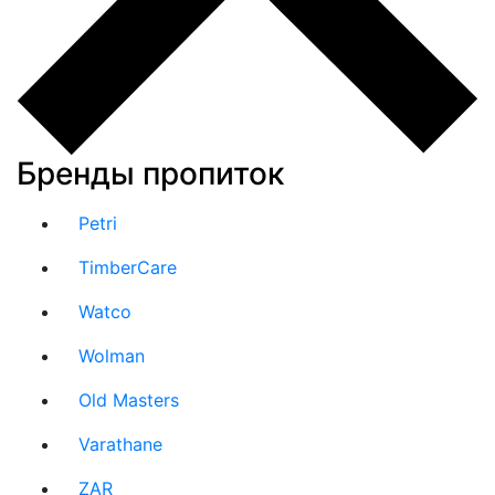
Бренды пропиток
Petri
TimberCare
Watco
Wolman
Old Masters
Varathane
ZAR