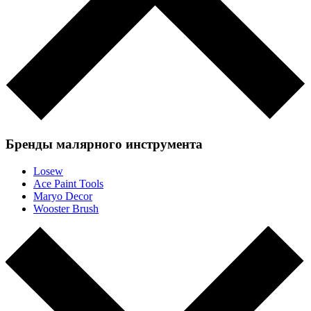
Бренды малярного инструмента
Losew
Ace Paint Tools
Maryo Decor
Wooster Brush