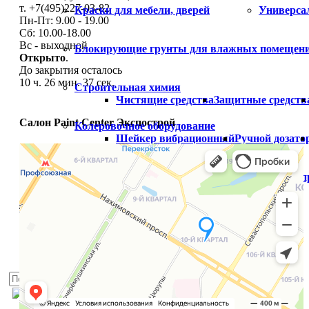
т. +7(495)227-03-82
Краски для мебели, дверей
Универса
Пн-Пт: 9.00 - 19.00
Сб: 10.00-18.00
Вс - выходной
Блокирующие грунты для влажных помещен
Открыто
.
До закрытия осталось
10 ч. 26 мин. 36 сек.
Строительная химия
Чистящие средства
Защитные средств
Салон Paint Center Экспострой
Колеровочное оборудование
Шейкер вибрационный
Ручной дозато
Распродажа
Готовый цвет
Распродажа краски
Расп
Палитры
Услуги
Блог
Доставка