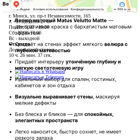
Велюр матовый Matus Velutto Matte
:
г. Минск, ул. пр-т Независимости, 165
Велюр матовый Matus Velutto Matte
—
т. +375(29)835-27-87
декоративная краска с бархатистым матовым
Пн-Пт: 9.00 - 19.00
эффектом
Сб: 10.00-18.00
Вс - выходной
Создаёт на стенах эффект мягкого
велюра с
Открыто
.
До закрытия осталось
глубокой матовостью
10 ч. 26 мин. 36 сек.
Придаёт интерьеру
утончённую глубину и
+7(495)227-03-82
мягкую светотеневую игру
Идеальный выбор для спален, гостиных,
кабинетов и зон отдыха
Визуально выравнивает стены
, маскируя
мелкие дефекты
Без блеска и бликов — для
спокойных,
элегантных пространств
Легко наносится, быстро сохнет, не имеет
резкого запаха