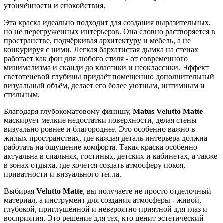
утончённости и спокойствия.
Эта краска идеально подходит для создания выразительных,
но не перегруженных интерьеров. Она словно растворяется в
пространстве, подчёркивая архитектуру и мебель, а не
конкурируя с ними. Легкая бархатистая дымка на стенах
работает как фон для любого стиля - от современного
минимализма и сканди до классики и неоклассики. Эффект
светотеневой глубины придаёт помещению дополнительный
визуальный объём, делает его более уютным, интимным и
стильным.
Благодаря глубокоматовому финишу,
Matus Velutto Matte
маскирует мелкие недостатки поверхности, делая стены
визуально ровнее и благороднее. Это особенно важно в
жилых пространствах, где каждая деталь интерьера должна
работать на ощущение комфорта. Такая краска особенно
актуальна в спальнях, гостиных, детских и кабинетах, а также
в зонах отдыха, где хочется создать атмосферу покоя,
приватности и визуального тепла.
Выбирая
Velutto Matte
, вы получаете не просто отделочный
материал, а инструмент для создания атмосферы - живой,
глубокой, приглушённой и невероятно приятной для глаз и
восприятия. Это решение для тех, кто ценит эстетический