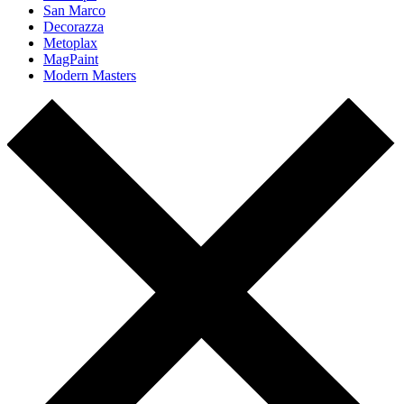
San Marco
Decorazza
Metoplax
MagPaint
Modern Masters