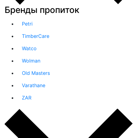
Бренды пропиток
Petri
TimberCare
Watco
Wolman
Old Masters
Varathane
ZAR