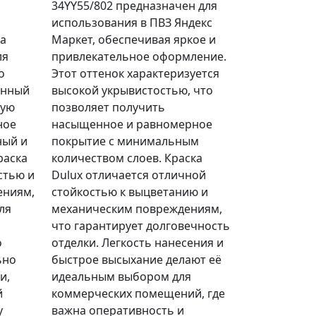
34YY55/802 предназначен для
использования в ПВЗ Яндекс
ка
Маркет, обеспечивая яркое и
ля
привлекательное оформление.
о
Этот оттенок характеризуется
енный
высокой укрывистостью, что
ную
позволяет получить
ное
насыщенное и равномерное
ный и
покрытие с минимальным
раска
количеством слоев. Краска
стью и
Dulux отличается отличной
ениям,
стойкостью к выцветанию и
ля
механическим повреждениям,
что гарантирует долговечность
о
отделки. Легкость нанесения и
ьно
быстрое высыхание делают её
и,
идеальным выбором для
й
коммерческих помещений, где
y
важна оперативность и