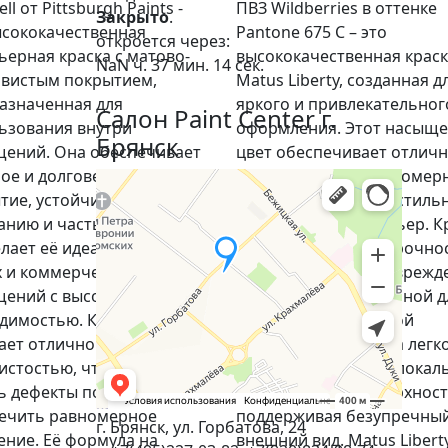
ll от Pittsburgh Paints -
ПВЗ Wildberries в оттенке
Закрыто
.
ысококачественная
Pantone 675 C – это
откроется через:
ьерная краска с матово-
высококачественная крас
NaN ч. 37 мин. 13 сек.
вистым покрытием,
Matus Liberty, созданная д
азначенная для
яркого и привлекательног
Салон Paint Center г.
ьзования внутри
оформления. Этот насыщ
Брянск
ений. Она обеспечивает
цвет обеспечивает отлич
ое и долговечное
укрывистость и равномер
тие, устойчивое к
покрытие, создавая стиль
анию и частым уборкам,
современный интерьер. К
елает её идеальной для
обладает высокой прочно
 и коммерческих
устойчивостью к поврежд
ений с высокой
что делает её идеальной д
димостью. Краска
помещений с высокой
ает отличной
проходимостью. Она легк
истостью, что позволяет
моется и позволяет локал
ь дефекты поверхности и
подкрашивать поверхност
ечить равномерное
поддерживая безупречны
г. Брянск, ул. Горбатова, 24
ение. Её формула на
внешний вид. Matus Libert