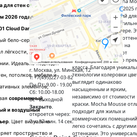
Pantone 17-1230 Mocha Mo
а для стен с готовым
это элегантный цвет 2025 
идеально подходящий для
м 2026 года - PANTONE
создания уютной и стильн
01 Cloud Dancer
атмосферы в интерьере. Э
теплый коричневый оттен
ый бело-серый оттенок,
можно заколеровать на
л лёгкости, свободы и
различных основах, от
бюджетных красок до пре
нии. Идеально подходит
класса. Благодаря уникал
г. Москва, ул. Минская, 12
технологии колеровки цве
тен, потолков, мебели и
т. +7(495)227-03-82
выглядит одинаково
Пн-Пт: 9.00 - 19.00
ативных элементов,
насыщенным и ярким,
Сб: 10.00-18.00
независимо от стоимости
вая
современный,
Вс - выходной
краски. Mocha Mousse от
Закрыто
.
ый и воздушный
подходит для жилых и
откроется через:
коммерческих помещений
7 ч. 37 мин. 13 сек.
ьер
. Цвет визуально
легко сочетаясь с другими
ряет пространство и
оттенками. Это универсал