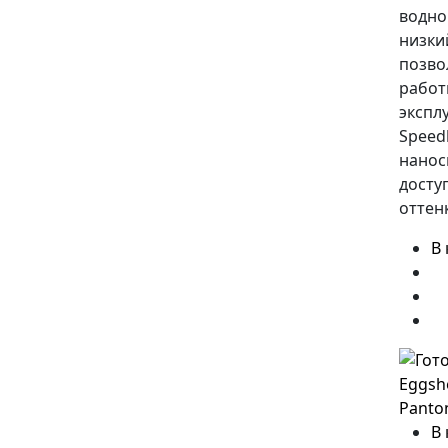
водно
низки
позво
работ
экспл
Speedh
нанос
досту
оттен
В
В