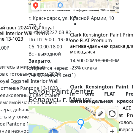
В корзину
г. Красноярск, ул. Красной Армии, 10
стр. 6
ый цвет 2024 года Royal
т. +7(495)227-03-82
ll Interior Wall Trim /
Clark Kensington Paint Prim
ne 13-1023
Пн-Пт: 9.00 - 19.00
one FLAT Premium
антивандальная краска для
Сб: 10.00-18.00
.00₽
моющаяся
Вс - выходной
14,500.00₽
18,900.00₽
Закрыто
.
зитесь в мир новых
-23% скидка
откроется через:
ов с готовым цветом 2024
(1)
7 ч. 37 мин. 13 сек.
oyal Eggshell Interior Wall
Clark Kensington Paint 
 оттенке Pantone 13-1023.
Салон Paint Center
in one FLAT Pre
великолепный цвет станет
Беларусь г. Минск
антивандальная краск
емлемой частью вашего
стен.
Краска-грунт ACE 
ьера, добавив в него
Clark Kensington Flat Pr
сть и утонченность.
Enamel - это экологич
к Pantone 13-1023 - это
чистое и универсал
ание нежности и теплоты,