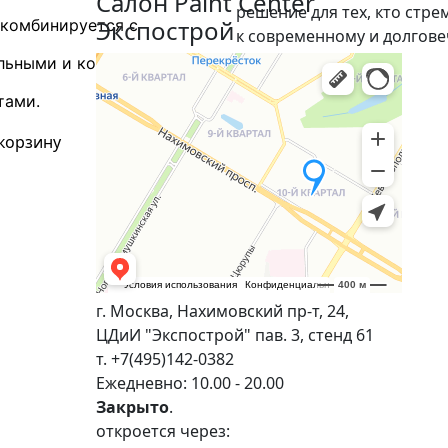
Салон Paint Center
решение для тех, кто стре
Экспострой
 комбинируется с
к современному и долгов
дизайну.
льными и контрастными
В корзину
тами.
 корзину
г. Москва, Нахимовский пр-т, 24,
ЦДиИ "Экспострой" пав. 3, стенд 61
т. +7(495)142-0382
Ежедневно: 10.00 - 20.00
Закрыто
.
откроется через: