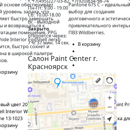
т. +7(495)227-03-82, +7(920)834-98-74
й основе обеспечивает
Pantone 675 C – идеальны
Пн-Пт: 9.00 - 19.00
й уровень запаха, что
выбор для создания
Сб: 10.00-18.00
ляет быстро завершать
долговечного и эстетичес
Вс - выходной
ы и возвращаться к
привлекательного интерь
Закрыто
.
уатации помещения. PPG
ПВЗ Wildberries.
откроется через:
ide Interior EggShell легко
7 ч. 37 мин. 13 сек.
В корзину
ится, быстро сохнет и
пна в широкой палитре
Салон Paint Center г.
ков.
Красноярск
 корзину
 корзину