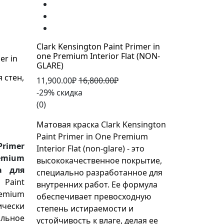
Clark Kensington Paint Primer in
one Premium Interior Flat (NON-
er in
GLARE)
 стен,
11,900.00₽
16,800.00₽
-29% скидка
(0)
Матовая краска Clark Kensington 
Paint Primer in One Premium 
Primer
Interior Flat (non-glare) - это 
mium
высококачественное покрытие, 
а для
специально разработанное для 
Paint 
внутренних работ. Ее формула 
emium 
обеспечивает превосходную 
ески 
степень истираемости и 
ьное 
устойчивость к влаге, делая ее 