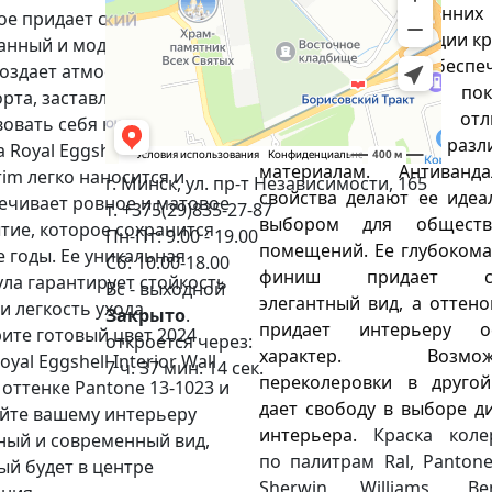
решение для внутренних р
ое придает стенам
Сочетая в себе функции кр
анный и модный вид. Этот
грунта, она обеспечи
создает атмосферу уюта и
эффективное покры
рта, заставляя вас
поверхности и отли
вовать себя как дома.
адгезию к различ
 Royal Eggshell Interior
материалам. Антиванда
rim легко наносится и
г. Минск, ул. пр-т Независимости, 165
свойства делают ее идеа
ечивает ровное и матовое
т. +375(29)835-27-87
выбором для обществе
тие, которое сохранится
Пн-Пт: 9.00 - 19.00
помещений. Ее глубокома
е годы. Ее уникальная
Сб: 10.00-18.00
финиш придает сте
ла гарантирует стойкость
Вс - выходной
элегантный вид, а оттенок
и легкость ухода.
Закрыто
.
придает интерьеру ос
ите готовый цвет 2024
откроется через:
характер. Возможн
oyal Eggshell Interior Wall
7 ч. 37 мин. 13 сек.
переколеровки в другой
 оттенке Pantone 13-1023 и
дает свободу в выборе ди
йте вашему интерьеру
интерьера.
Краска коле
ный и современный вид,
по палитрам Ral, Pantone
ый будет в центре
Sherwin Williams, Ben