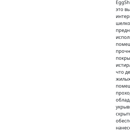
EggShe
это в
интер
шелко
предн
испол
помещ
прочн
покры
истир
что д
жилых
помещ
прохо
облад
укрыв
скрыт
обесп
нанес