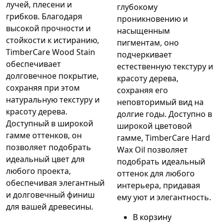
лучей, плесени и 
глубокому 
грибков. Благодаря 
проникновению и 
высокой прочности и 
насыщенным 
стойкости к истиранию, 
пигментам, оно 
TimberCare Wood Stain 
подчеркивает 
обеспечивает 
естественную текстуру и 
долговечное покрытие, 
красоту дерева, 
сохраняя при этом 
сохраняя его 
натуральную текстуру и 
неповторимый вид на 
красоту дерева. 
долгие годы. Доступно в 
Доступный в широкой 
широкой цветовой 
гамме оттенков, он 
гамме, TimberCare Hard 
позволяет подобрать 
Wax Oil позволяет 
идеальный цвет для 
подобрать идеальный 
любого проекта, 
оттенок для любого 
обеспечивая элегантный 
интерьера, придавая 
и долговечный финиш 
ему уют и элегантность.
для вашей древесины.
В корзину