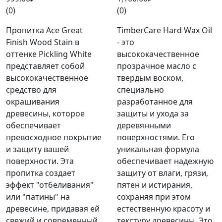
(0)
(0)
Пропитка Ace Great
TimberCare Hard Wax Oil
Finish Wood Stain в
- это
оттенке Pickling White
высококачественное
представляет собой
прозрачное масло с
высококачественное
твердым воском,
средство для
специально
окрашивания
разработанное для
древесины, которое
защиты и ухода за
обеспечивает
деревянными
превосходное покрытие
поверхностями. Его
и защиту вашей
уникальная формула
поверхности. Эта
обеспечивает надежную
пропитка создает
защиту от влаги, грязи,
эффект "отбеливания"
пятен и истирания,
или "патины" на
сохраняя при этом
древесине, придавая ей
естественную красоту и
свежий и современный
текстуру древесины. Это