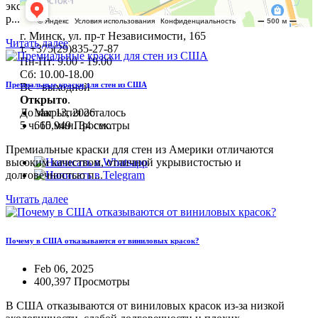
эксплуатационными характеристиками. В первую очередь это
р...
г. Минск, ул. пр-т Независимости, 165
Читать далее
т. +375(29)835-27-87
Пн-Пт: 9.00 - 19.00
Сб: 10.00-18.00
Премиальные краски для стен из США
Вс - выходной
Открыто
.
Mar 13, 2026
До закрытия осталось
660,949 Просмотры
5 ч. 15 мин. 33 сек.
Премиальные краски для стен из Америки отличаются
+7(495)227-03-82
высоким качеством, отличной укрывистостью и
долговечностью п...
Читать далее
Почему в США отказываются от виниловых красок?
Feb 06, 2025
400,397 Просмотры
В США отказываются от виниловых красок из-за низкой