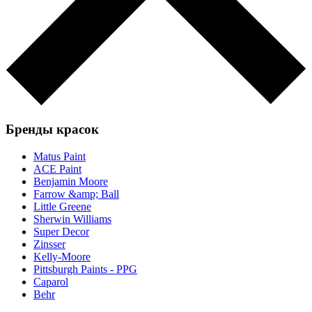
Бренды красок
Matus Paint
ACE Paint
Benjamin Moore
Farrow &amp; Ball
Little Greene
Sherwin Williams
Super Decor
Zinsser
Kelly-Moore
Pittsburgh Paints - PPG
Caparol
Behr