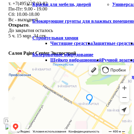
т. +7(495)227-03-82
Краски для мебели, дверей
Универса
Пн-Пт: 9.00 - 19.00
Сб: 10.00-18.00
Вс - выходной
Блокирующие грунты для влажных помещен
Открыто
.
До закрытия осталось
5 ч. 15 мин. 33 сек.
Строительная химия
Чистящие средства
Защитные средств
Салон Paint Center Экспострой
Колеровочное оборудование
Шейкер вибрационный
Ручной дозато
Распродажа
Готовый цвет
Распродажа краски
Расп
Палитры
Услуги
Блог
Доставка