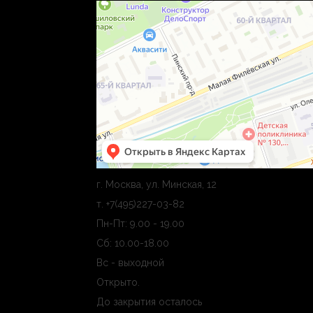
г. Москва, ул. Минская, 12
т. +7(495)227-03-82
Пн-Пт: 9.00 - 19.00
Сб: 10.00-18.00
Вс - выходной
Открыто
.
До закрытия осталось