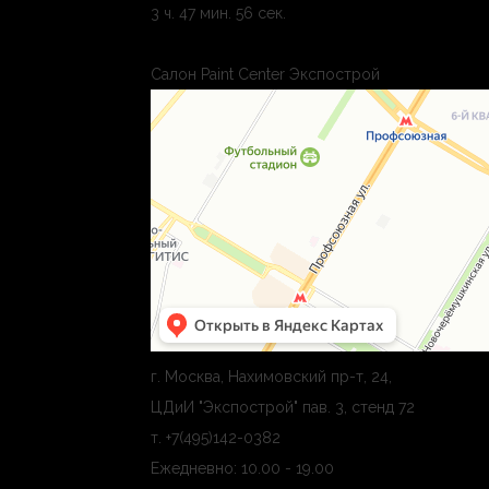
3 ч. 47 мин. 55 сек.
Салон Paint Center Экспострой
г. Москва, Нахимовский пр-т, 24,
ЦДиИ "Экспострой" пав. 3, стенд 72
т. +7(495)142-0382
Ежедневно: 10.00 - 19.00