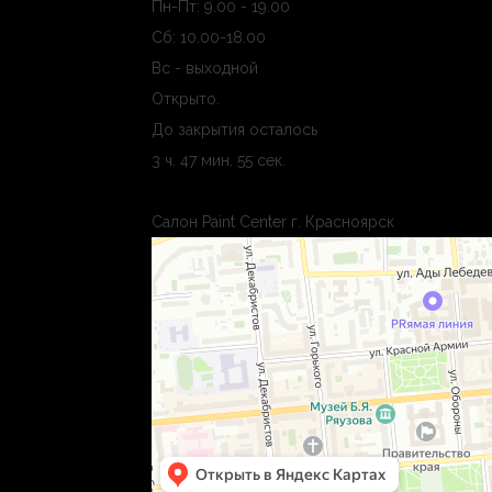
Пн-Пт: 9.00 - 19.00
Сб: 10.00-18.00
Вс - выходной
Открыто
.
До закрытия осталось
3 ч. 47 мин. 54 сек.
Салон Paint Center г. Красноярск