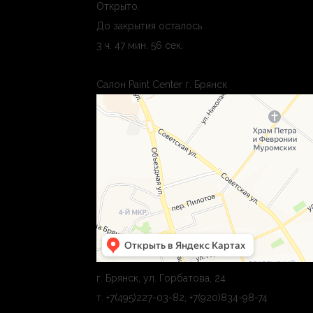
Открыто
.
До закрытия осталось
3 ч. 47 мин. 55 сек.
Салон Paint Center г. Брянск
г. Брянск, ул. Горбатова, 24
т. +7(495)227-03-82, +7(920)834-98-74