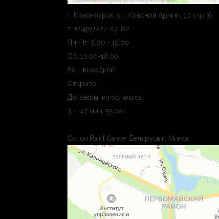
г. Красноярск, ул. Красной Армии, 10 стр. 6
т. +7(495)227-03-82
Пн-Пт: 9.00 - 19.00
Сб: 10.00-18.00
Вс - выходной
Открыто
.
До закрытия осталось
3 ч. 47 мин. 54 сек.
Салон Paint Center Беларусь г. Минск