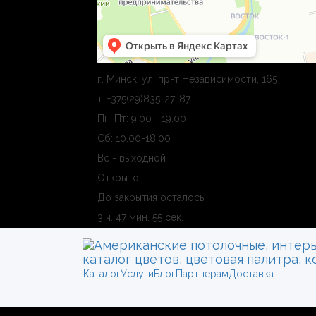
г. Минск, ул. пр-т Независимости, 165
т. +375(29)835-27-87
Пн-Пт: 9.00 - 19.00
Сб: 10.00-18.00
Вс - выходной
Открыто
.
До закрытия осталось
3 ч. 47 мин. 54 сек.
Каталог
Услуги
Блог
Партнерам
Доставка