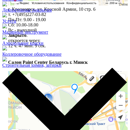
г. Красноярск, ул. Красной Армии, 10 стр. 6
Декоративные покрытия
т. +7(495)227-03-82
Пн-Пт: 9.00 - 19.00
Услуги
Сб: 10.00-18.00
Вс - выходной
Малярный инструмент
Закрыто
.
откроется через:
Аэрозольные краски
12 ч. 47 мин. 8 сек.
Коллеровочное оборудование
Салон Paint Center Беларусь г. Минск
Строительная химия, затирки