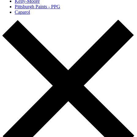
Kelly-Moore
Pittsburgh Paints - PPG
Caparol