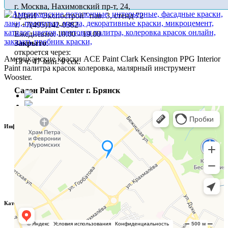
г. Москва, Нахимовский пр-т, 24,
Магнитная штукатурка
Распродажа декоративной
ЦДиИ "Экспострой" пав. 3, стенд 72
штукатурки
Магнитный грунт
т. +7(495)142-0382
Ежедневно: 10.00 - 19.00
Закрыто
.
Грунты для стен и потолков
Гр
откроется через:
Акриловый укрывной грунт
Американские краски ACE Paint Clark Kensington PPG Interior
13 ч. 47 мин. 8 сек.
Paint палитра красок колеровка, малярный инструмент
Грунт глубокого
Wooster.
проникновения
Салон Paint Center г. Брянск
Затирки
С
Цементные затирки
Эпоксидные затирки
Информация
О магазине
Распродажа
FAQ
Распродажа краски
Точки продаж
Сотрудничество
Распродажа декоративной
Контакты
штукатурки
Категории
Американские краски