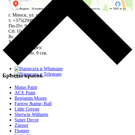
г. Минск, ул. пр-т Независимости, 165
т. +375(29)835-27-87
Пн-Пт: 9.00 - 19.00
Сб: 10.00-18.00
Вс - выходной
Закрыто
.
откроется через:
12 ч. 47 мин. 8 сек.
+7(495)227-03-82
Бренды красок
Matus Paint
ACE Paint
Benjamin Moore
Farrow &amp; Ball
Little Greene
Sherwin Williams
Super Decor
Zinsser
Flugger