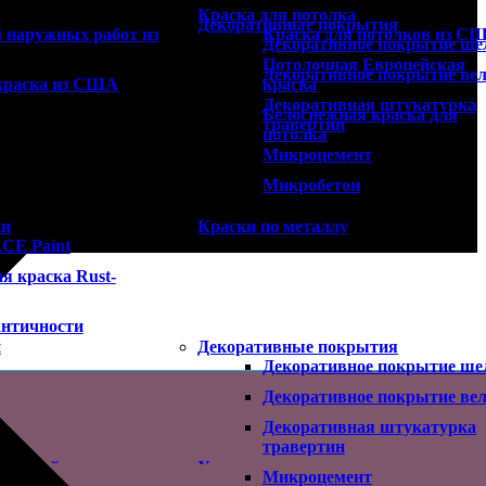
Краска для потолка
и
Декоративные покрытия
 наружных работ из
Краска для потолков из С
Декоративное покрытие ше
Потолочная Европейская
Декоративное покрытие ве
краска из США
краска
Декоративная штукатурка
Белоснежная краска для
травертин
потолка
Микроцемент
Микробетон
ки
Краски по металлу
CE Paint
я краска Rust-
нтичности
и
Декоративные покрытия
Декоративное покрытие ше
Декоративное покрытие ве
Декоративная штукатурка
травертин
 дверей
Универсальные краски
Микроцемент