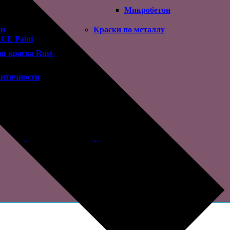
Микробетон
ки
Краски по металлу
CE Paint
я краска Rust-
нтичности
ты для влажных
Профессиональные герметики
Фасадный герметик
Герметик для внутренних
работ
удование
Ремонтные составы
 дверей
Универсальные краски
ибрационный
атор
еский дозатор