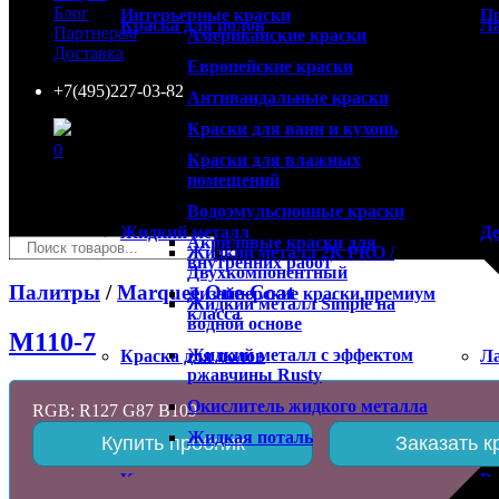
Блог
Интерьерные краски
П
Краска для полов
Ла
Партнерам
Американские краски
Доставка
Европейские краски
+7(495)227-03-82
Антивандальные краски
Краски для ванн и кухонь
0
Краски для влажных
помещений
Ваша корзина пуста!
Водоэмульсионные краски
×
Жидкий металл
Д
Акриловые краски для
Жидкий металл 2K PRO /
внутренних работ
Двухкомпонентный
Палитры
/
Marquee One-Coat
Дизайнерские краски премиум
Жидкий металл Simple на
класса
водной основе
M110-7
Жидкий металл с эффектом
Краска для полов
Ла
ржавчины Rusty
Окислитель жидкого металла
RGB: R127 G87 B109
Жидкая поталь
Купить пробник
Заказать к
Краски специального назначения
Р