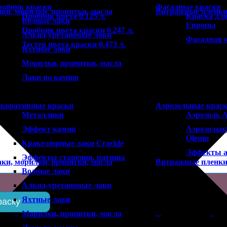
робник краски
Фасадные краски
ки, морилки, пропитки, масла
Витражные пленк
Пробник цвета 0.125 л.
Краска для
Водные лаки
Европы
Пробник цвета краски 0.247 л.
Алкид-уретановые лаки
Фасадная 
Тестер цвета краски 0.473 л.
Яхтные лаки
Морилки, пропитки, масла
Лаки по камню
екоративные краски
Аэрозольные крас
Металлики
Аэрозоль A
Эффект камня
Аэрозольна
Oleum
Кракелюрные лаки Crackle
Эффекты а
Эффекты старения, патины
ки, морилки, пропитки, масла
Витражные пленк
Водные лаки
Алкид-уретановые лаки
Яхтные лаки
раску
Морилки, пропитки, масла
учной малярный инструмент
Краски для мебели,