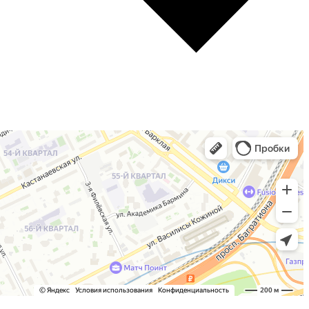
ты для влажных
Профессиональные герметики
Фасадный герметик
Герметик для внутренних
работ
удование
Ремонтные составы
ибрационный
атор
еский дозатор