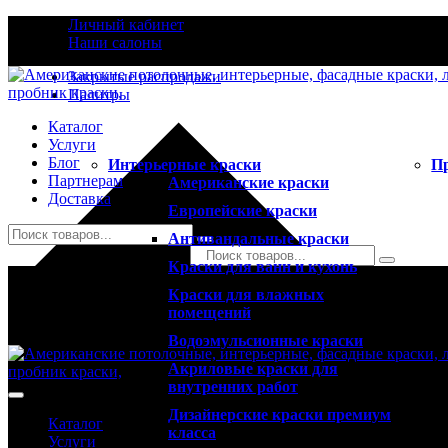
Личный кабинет
Наши салоны
Закрытые распродажи
Палитры
Каталог
Услуги
Блог
Интерьерные краски
П
Партнерам
Американские краски
Доставка
Европейские краски
Антивандальные краски
Краски для ванн и кухонь
0
Краски для влажных
Ваша корзина пуста!
помещений
Водоэмульсионные краски
Акриловые краски для
внутренних работ
Дизайнерские краски премиум
Каталог
класса
Услуги