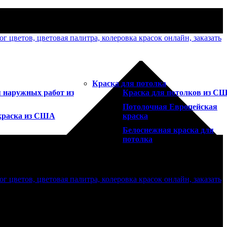
Краска для потолка
 наружных работ из
Краска для потолков из С
Потолочная Европейская
краска из США
краска
Белоснежная краска для
потолка