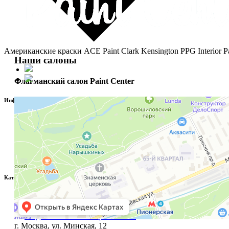
Грунты для стен и потолков
Гр
Акриловый укрывной грунт
Грунт глубокого
проникновения
Американские краски ACE Paint Clark Kensington PPG Interior P
Наши салоны
Затирки
С
Цементные затирки
Флагманский салон Paint Center
Эпоксидные затирки
Информация
Распродажа
О магазине
Распродажа краски
FAQ
Точки продаж
Распродажа декоративной
Сотрудничество
штукатурки
Контакты
Категории
Американские краски
Декоративная штукатурка
Жидкий металл Metoplax 2к Pro
г. Москва, ул. Минская, 12