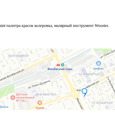
унт по металлу
Блокирующие грун
помещений
aint палитра красок колеровка, малярный инструмент Wooster.
троительная химия
Колеровочное обор
Чистящие средства
Шейкер в
Защитные средства
Ручной доз
Защитные воски
Автоматич