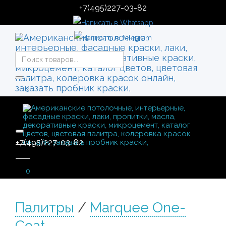
+7(495)227-03-82
0
+7(495)227-03-82
0
Палитры
/
Marquee One-
Coat