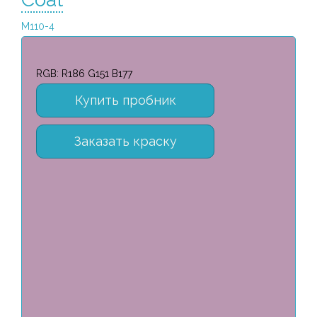
M110-4
RGB: R186 G151 B177
Купить пробник
Заказать краску