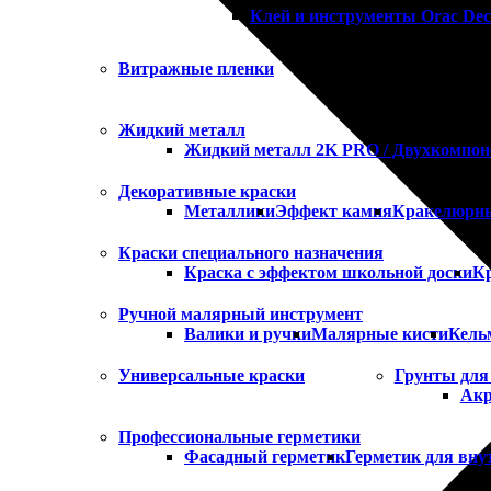
Клей и инструменты Orac Dec
Витражные пленки
Жидкий металл
Жидкий металл 2K PRO / Двухкомпо
Декоративные краски
Металлики
Эффект камня
Кракелюрны
Краски специального назначения
Краска с эффектом школьной доски
Кр
Ручной малярный инструмент
Валики и ручки
Малярные кисти
Кель
Универсальные краски
Грунты для 
Акр
Профессиональные герметики
Фасадный герметик
Герметик для вну