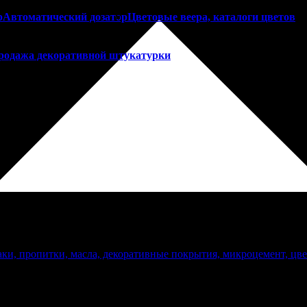
р
Автоматический дозатор
Цветовые веера, каталоги цветов
родажа декоративной штукатурки