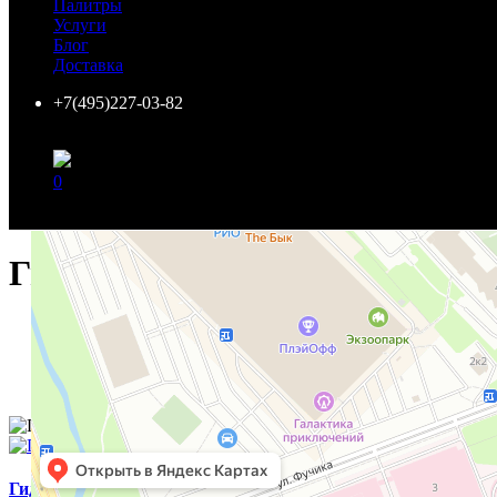
Палитры
г. Москва, Нахимовский пр-т, 24,
Услуги
ЦДиИ "Экспострой" пав. 3, стенд 61
Блог
т. +7(495)142-0382
Доставка
Ежедневно: 10.00 - 20.00
Закрыто
.
+7(495)227-03-82
откроется через:
8 ч. 53 мин. 10 сек.
0
Салон Paint Center Санкт-Петербург
Ваша корзина пуста!
Гидроизоляция парковочного 
Главная
Товары
Услуги
Гидроизоляция парковочного места
Гидроизоляция парковочного места