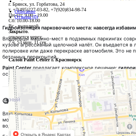
г. Брянск, ул. Горбатова, 24
т. +7(495)227-03-82, +7(920)834-98-74
Описание
Пн-Пт: 9.00 - 19.00
Отзывы (0)
Сб: 10.00-18.00
Вс - выходной
Гидроизоляция парковочного места: навсегда избавим
Закрыто
.
откроется через:
Владельцы машино-мест в подземных паркингах совре
7 ч. 53 мин. 10 сек.
кузове агрессивный щелочной налёт. Он въедается в
полировке или даже перекраске автомобиля
. Это не
бетонных перекрытий
.
Салон Paint Center г. Красноярск
Paint Center
предлагает комплексное решение:
гидрои
оставалось сухим и чистым, а автомобиль — защищё
🧐 Почему течёт и откуда берётся белый н
Влага в паркинг проникает через микротрещины, де
молочко, известь и соли, превращаясь в едкий щелоч
водой
.