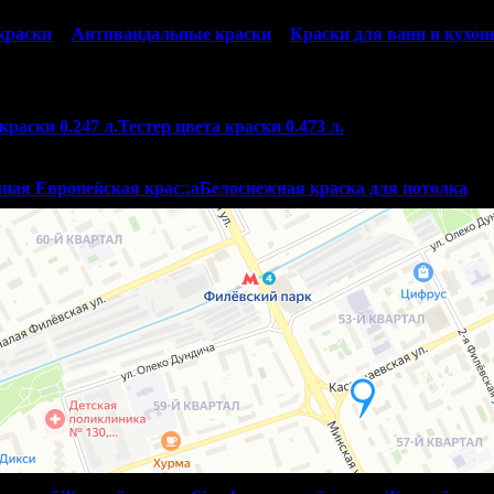
краски
Антивандальные краски
Краски для ванн и кухон
краски 0.247 л.
Тестер цвета краски 0.473 л.
ная Европейская краска
Белоснежная краска для потолка
Яхтные лаки
Морилки, пропитки, масла
Лаки по камню
тусы Orac Decor
Молдинги Orac Decor
3D панели Orac
or
Декоративные покрытия
Декоративное покрытие шелк
Декоратив