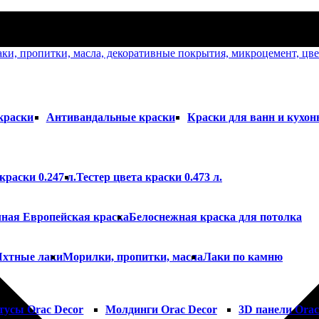
краски
Антивандальные краски
Краски для ванн и кухон
краски 0.247 л.
Тестер цвета краски 0.473 л.
ная Европейская краска
Белоснежная краска для потолка
Яхтные лаки
Морилки, пропитки, масла
Лаки по камню
тусы Orac Decor
Молдинги Orac Decor
3D панели Orac