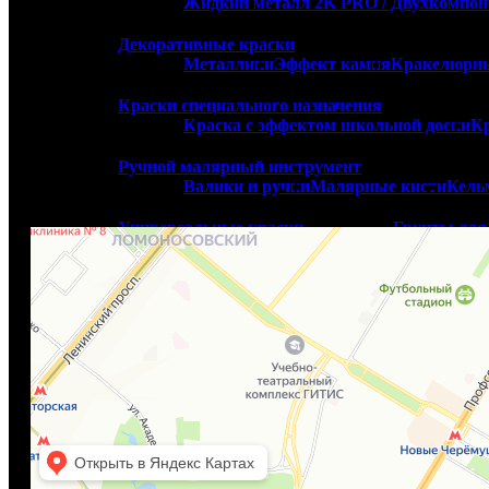
Жидкий металл 2K PRO / Двухкомпо
т. +7(495)227-03-82
Пн-Пт: 9.00 - 19.00
Декоративные краски
Сб: 10.00-18.00
Металлики
Эффект камня
Кракелюрны
Вс - выходной
Закрыто
.
Краски специального назначения
откроется через:
Краска с эффектом школьной доски
Кр
7 ч. 53 мин. 10 сек.
Ручной малярный инструмент
Валики и ручки
Малярные кисти
Кель
Салон Paint Center Экспострой
Универсальные краски
Грунты для 
Акр
Профессиональные герметики
Фасадный герметик
Герметик для вну
Колеровочное оборудование
Шейкер вибрационный
Ручной дозато
Распродажа
Готовый цвет
Распродажа краски
Расп