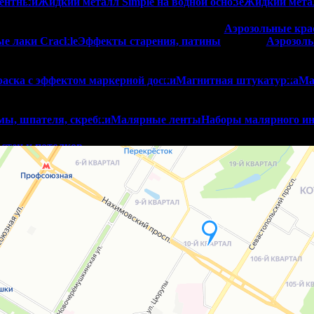
нентный
Жидкий металл Simple на водной основе
Жидкий мета
Аэрозольные кра
е лаки Crackle
Эффекты старения, патины
Аэрозоль
аска с эффектом маркерной доски
Магнитная штукатурка
Ма
мы, шпателя, скребки
Малярные ленты
Наборы малярного ин
стен и потолков
иловый укрывной грунт
Грунт глубокого проникновения
Затирки
тренних работ
Цементные затирки
Эпоксидн
р
Автоматический дозатор
Цветовые веера, каталоги цветов
родажа декоративной штукатурки