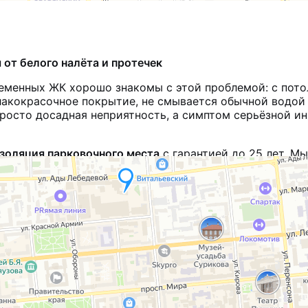
 от белого налёта и протечек
менных ЖК хорошо знакомы с этой проблемой: с потол
 лакокрасочное покрытие, не смывается обычной водо
 просто досадная неприятность, а симптом серьёзной
золяция парковочного места
с гарантией до 25 лет. Мы
нным от агрессивной среды.
алёт?
формационные швы и стыки плит перекрытия
. Контактир
ной раствор. Именно он капает на машину и оставляе