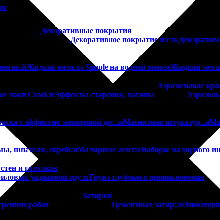
or
Декоративные покрытия
Декоративное покрытие шелк
Декоратив
нентный
Жидкий металл Simple на водной основе
Жидкий мета
Аэрозольные кра
е лаки Crackle
Эффекты старения, патины
Аэрозоль
аска с эффектом маркерной доски
Магнитная штукатурка
Ма
мы, шпателя, скребки
Малярные ленты
Наборы малярного ин
стен и потолков
иловый укрывной грунт
Грунт глубокого проникновения
Затирки
тренних работ
Цементные затирки
Эпоксидн