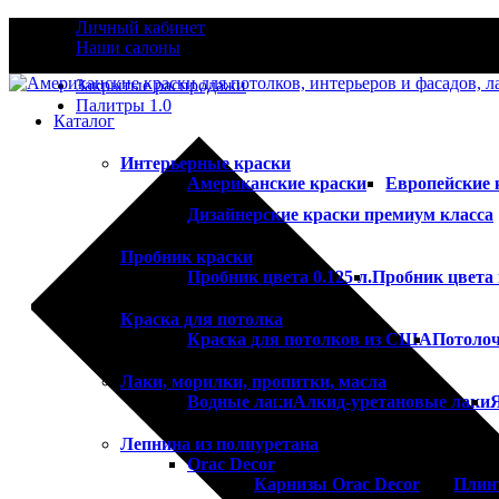
Личный кабинет
Наши салоны
Закрытые распродажи
Палитры 1.0
Каталог
Интерьерные краски
Американские краски
Европейские 
Дизайнерские краски премиум класса
Пробник краски
Пробник цвета 0.125 л.
Пробник цвета 
Краска для потолка
Краска для потолков из США
Потолоч
Лаки, морилки, пропитки, масла
Водные лаки
Алкид-уретановые лаки
Лепнина из полиуретана
Orac Decor
Карнизы Orac Decor
Плин