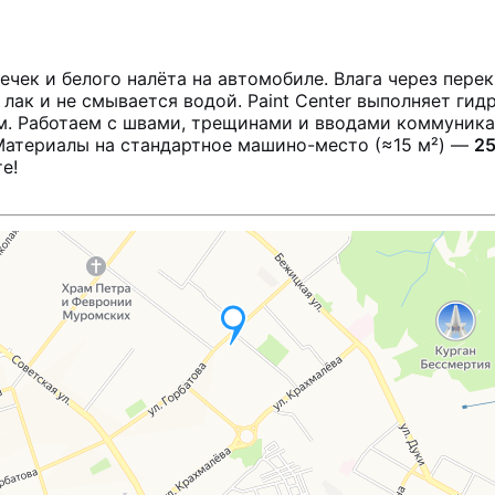
чек и белого налёта на автомобиле. Влага через пере
лак и не смывается водой. Paint Center выполняет ги
. Работаем с швами, трещинами и вводами коммуника
Материалы на стандартное машино-место (≈15 м²) —
25
е!
клик
дроизоляция потолка парковки