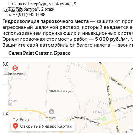
г. Санкт-Петербург, ул. Фучика, 9,
ТЦ "Кубатура", 2 этаж
5,000.00₽
т. +7(911)095-6088
Ежедневно: 10.00 - 19.00
Гидроизоляция парковочного места
— защита от проте
Закрыто
.
агрессивный щелочной раствор, который въедается в 
откроется через:
использованием проникающих и инъекционных систем
NaN ч. 53 мин. 10 сек.
Ориентировочная стоимость работ —
5 000 руб./м²
. 
Защитите свой автомобиль от белого налёта — звонит
Салон Paint Center г. Брянск
5,000.00₽
В корзину
Купить в 1 
Артикул:
Категория:
Услуги
Категории товара:
Гидроизоляция парковочного места
,
Ги
Поделиться: