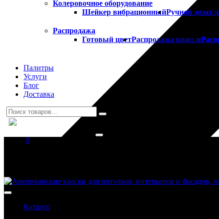
Колеровочное оборудование
Шейкер вибрационный
Ручной дозато
Распродажа
Готовый цвет
Распродажа краски
Расп
Палитры
Услуги
Блог
Доставка
0
Ваша корзина пуста!
Каталог