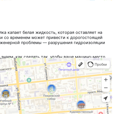
ка капает белая жидкость, которая оставляет на
й и со временем может привести к дорогостоящей
 инженерной проблемы — разрушения гидроизоляции
 знаем, как сделать так, чтобы ваше машино-место
уя с бетоном, вода вымывает из него цементное
т тот самый
белый налёт
, который не смывается