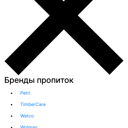
Бренды пропиток
Petri
TimberCare
Watco
Wolman