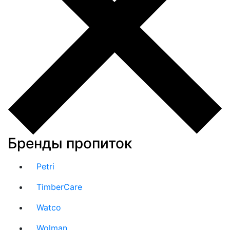
Бренды пропиток
Petri
TimberCare
Watco
Wolman