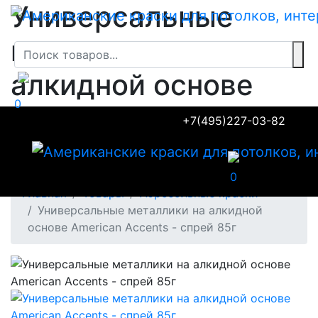
Универсальные
металлики на
алкидной основе
0
American Accents -
+7(495)227-03-82
спрей 85г
0
Главная
Товары
Аэрозольные краски
Универсальные металлики на алкидной
основе American Accents - спрей 85г