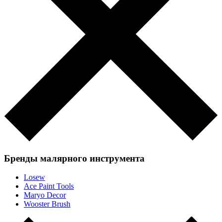
Бренды малярного инструмента
Losew
Ace Paint Tools
Maryo Decor
Wooster Brush