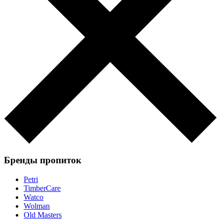
Бренды пропиток
Petri
TimberCare
Watco
Wolman
Old Masters