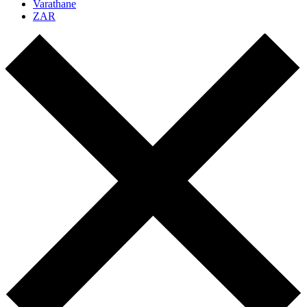
Varathane
ZAR