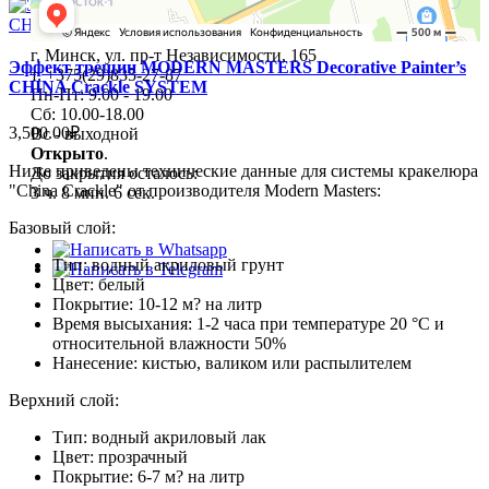
г. Минск, ул. пр-т Независимости, 165
Эффект трещин MODERN MASTERS Decorative Painter’s
т. +375(29)835-27-87
CHINA Crackle SYSTEM
Пн-Пт: 9.00 - 19.00
Сб: 10.00-18.00
3,500.00₽
Вс - выходной
Открыто
.
Ниже приведены технические данные для системы кракелюра
До закрытия осталось:
"China Crackle" от производителя Modern Masters:
3 ч. 8 мин. 5 сек.
Базовый слой:
+7(495)227-03-82
Тип: водный акриловый грунт
Цвет: белый
Покрытие: 10-12 м? на литр
Время высыхания: 1-2 часа при температуре 20 °C и
относительной влажности 50%
Нанесение: кистью, валиком или распылителем
Верхний слой:
Тип: водный акриловый лак
Цвет: прозрачный
Покрытие: 6-7 м? на литр