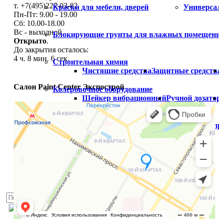
т. +7(495)227-03-82
Краски для мебели, дверей
Универса
Пн-Пт: 9.00 - 19.00
Сб: 10.00-18.00
Вс - выходной
Блокирующие грунты для влажных помещен
Открыто
.
До закрытия осталось:
4 ч. 8 мин. 5 сек.
Строительная химия
Чистящие средства
Защитные средств
Салон Paint Center Экспострой
Колеровочное оборудование
Шейкер вибрационный
Ручной дозато
Распродажа
Готовый цвет
Распродажа краски
Расп
Палитры
Услуги
Блог
Доставка