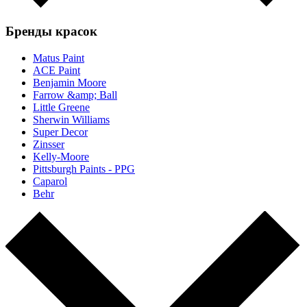
Бренды красок
Matus Paint
ACE Paint
Benjamin Moore
Farrow &amp; Ball
Little Greene
Sherwin Williams
Super Decor
Zinsser
Kelly-Moore
Pittsburgh Paints - PPG
Caparol
Behr